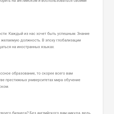
ворить на английском и воспользоваться своими
сти. Каждый из нас хочет быть успешным. Знание
 желаемую должность. В эпоху глобализации
аться на иностранных языках.
ассное образование, то скорее всего вам
тве престижных университетах мира обучение
йском.
своего бизнеса? Без английского вам никуда, ведь