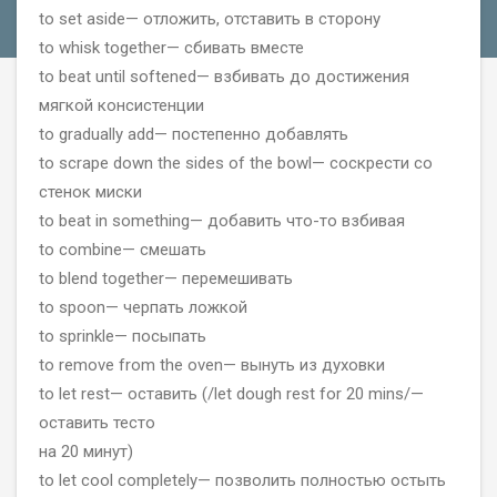
to set aside— отложить, отставить в сторону
to whisk together— сбивать вместе
to beat until softened— взбивать до достижения
мягкой консистенции
to gradually add— постепенно добавлять
to scrape down the sides of the bowl— соскрести со
стенок миски
to beat in something— добавить что-то взбивая
to combine— смешать
to blend together— перемешивать
to spoon— черпать ложкой
to sprinkle— посыпать
to remove from the oven— вынуть из духовки
to let rest— оставить (/let dough rest for 20 mins/—
оставить тесто
на 20 минут)
to let cool completely— позволить полностью остыть