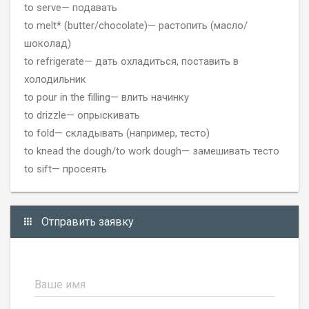
to serve— подавать
to melt* (butter/chocolate)— растопить (масло/
шоколад)
to refrigerate— дать охладиться, поставить в
холодильник
to pour in the filling— влить начинку
to drizzle— опрыскивать
to fold— складывать (например, тесто)
to knead the dough/to work dough— замешивать тесто
to sift— просеять
Отправить заявку