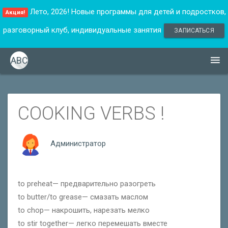
Лето, 2026! Новые программы для детей и подростков,
Акция!
разговорный клуб, индивидуальные занятия
ЗАПИСАТЬСЯ
ABC
СOOKING VERBS !
Администратор
to preheat— предварительно разогреть
to butter/to grease— смазать маслом
to chop— накрошить, нарезать мелко
to stir together— легко перемешать вместе